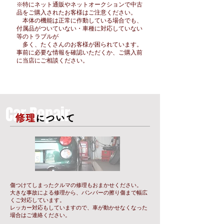
※特にネット通販やネットオークションで中古
品をご購入されたお客様はご注意ください。
本体の機能は正常に作動している場合でも、
付属品がついていない・車種に対応していない
等のトラブルが
​ 多く、たくさんのお客様が困られています。
事前に必要な情報を確認いただくか、ご購入前
に当店にご相談ください。
​Car Repair
修理
について
傷つけてしまったクルマの修理もおまかせください。
大きな事故による修理から、バンパーの擦り傷まで幅広
くご対応しています。
​レッカー対応もしていますので、車が動かせなくなった
場合はご連絡ください。