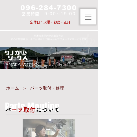
096-284-7300
営業時間 9:00～19:00
​定休日：火曜・お盆・正月
​熊本市東区の中古車販売店
​安心の総額表示！全60台展示！ご購入からアフターまでサービス充実
TANAKA WORKS
ホーム
>​ パーツ取付・修理
Parts Mouting
​
パーツ取付
について