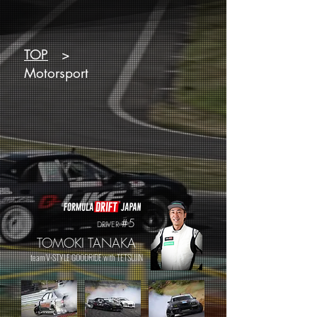
​TOP
>
Motorsport
#5
DRIVER
TOMOKI TANAKA
team V-STYLE GOODRIDE with TETSUJIN