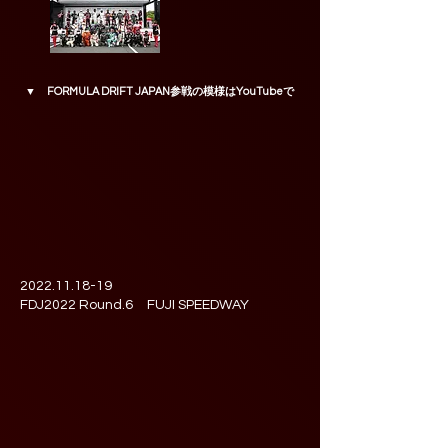
▼ FORMULA DRIFT JAPAN参戦の模様はYouTubeで
2022.11.18-19
FDJ2022 Round.6 FUJI SPEEDWAY