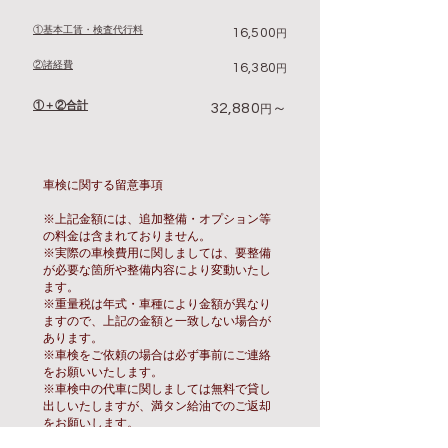
①​基本工賃・検査代行料
16,500
円
②諸経費
16,380
円
①＋②合計
32,880
～
円
車検に関する留意事項
※上記金額には、追加整備・オプション等
の料金は含まれておりません。
※実際の車検費用に関しましては、要整備
が必要な箇所や整備内容により変動いたし
ます。
※重量税は年式・車種により金額が異なり
ますので、上記の金額と一致しない場合が
あります。
※車検をご依頼の場合は必ず事前にご連絡
をお願いいたします。
※車検中の代車に関しましては無料で貸し
出しいたしますが、満タン給油でのご返却
をお願いします。