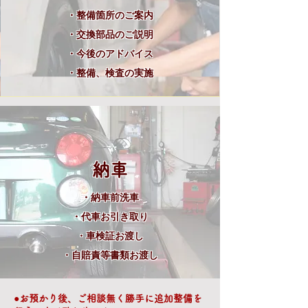
・整備箇所のご案内
・
交換部品のご説明
・今後のアドバイス
​・整備、検査の実施
納車
・納車前洗車
・代車お引き取り
・車検証お渡し
​・自賠責等書類お渡し
●お預かり後、ご相談無く勝手に追加整備を