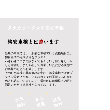
タナカワークスの安心車検
格安車検とは
違
います
当店の車検では、一般的な車検で行う点検項目に、
独自基準の点検項目をプラス！
​わざわざここまで診なくても！という部分をしっか
りと確認し、また安心してお乗りいただける状態で
お客様のもとへお返しします。
そのため車検の基本価格の中に、格安車検ではオプ
ション設定とされている項目までの工賃をあらかじ
め入れ込んでいますので、最終的には価格も内容も
満足いただける車検となっております。
代車
安心
洗車
無料
​整備
​無料