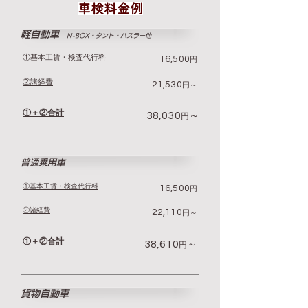
車検料金例
軽自動車
​​
N-BOX・タント・ハスラー他
①​基本工賃・検査代行料
16,500
円
②諸経費
21,530
円～
①＋②合計
38,030
～
円
普通乗用車
①​基本工賃・検査代行料
16,500
円
②諸経費
22,110
円～
①＋②合計
38,610
～
円
貨物自動車