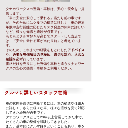
タナカワークスの整備・車検は、安心・安全をご提
供します。
『車に安全に安心して乗れる』当たり前の事です
が、そのためにはクルマの構造に詳しく、車の経過
年数や走行距離に応じたリスク発生の傾向に詳しい
など、様々な知識と経験が必要です。
もともとクルマ好きが高じてスタートした当店で
は、『安全に乗れる事が当たり前』と考えていま
す。
そのため、これまでの経験をもとにした
アドバイス
や、
必要な整備項目の見極め
、
適切な対応
、
入念な
確認
を必ず行っています。
​価格だけを売りにした整備や車検と違うタナカワー
クスの安心の整備・車検をご利用ください。
クルマに詳しいスタッフ在籍
車の状態を適切に判断するには、車の構造や仕組み
に詳しく、さらに様々な車、様々な症状を見て対応
してきた経験が必要です。
タナカワークスとして20年以上営業してきた中で、
たくさんの車の整備を経験してきました。
また、基本的にクルマ好きということもあり、車を