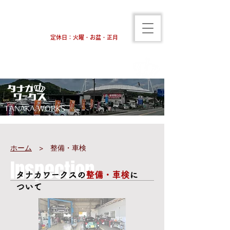
096-284-7300
営業時間 9:00～19:00
​定休日：火曜・お盆・正月
​熊本市東区の中古車販売店
​安心の総額表示！全60台展示！ご購入からアフターまでサービス充実
TANAKA WORKS
ホーム
>​ 整備・車検
Inspection
​タナカワークスの
整備・車検
に
ついて